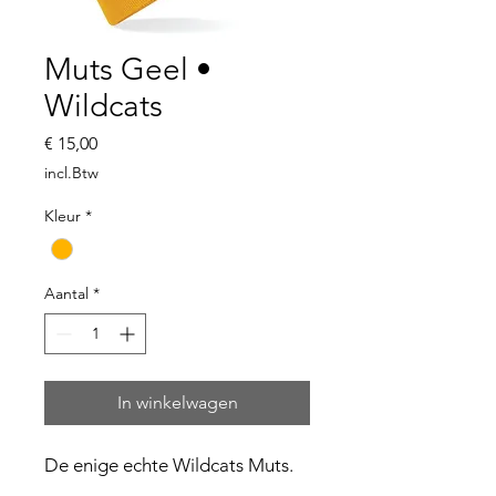
Muts Geel •
Wildcats
Prijs
€ 15,00
incl.Btw
Kleur
*
Aantal
*
In winkelwagen
De enige echte Wildcats Muts.
Op deze mooie gele muts is het