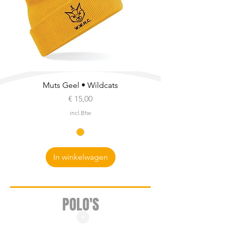
Muts Geel • Wildcats
Prijs
€ 15,00
incl.Btw
In winkelwagen
POLO'S