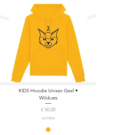
KIDS Hoodie Unisex Geel •
Wildcats
Prijs
€ 50,00
incl.Btw